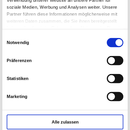
soziale Medien, Werbung und Analysen weiter. Unsere
Partner führen diese Informationen möglicherweise mit
Apfelstrudel trifft Tarte Tatin
weiteren Daten zusammen, die Sie ihnen bereitgestellt
haben oder die sie im Rahmen Ihrer Nutzung der Dienste
Arabisches Ofengemüse
gesammelt haben.
Einwilligungsauswahl
Notwendig
Artischocken-Tomatentatar
Präferenzen
Asiatische Nudelpfanne
Statistiken
Asiatischer Salat
Marketing
Auberginenravioli
Alle zulassen