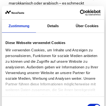
marokkanisch oder arabisch – es schmeckt
einfach authentisch. Verfeinere dein Essen mit
unseren Essentials und entdecke die
Gewürzmischungen Avocado, Pasta Pizza, Fisch,
Gemüse, Geflügel sowie Kartoffel. Oder hol dir mit
Zustimmung
Details
Über Cookies
den BBQ Mischungen Fruity, Classic oder Smoky
das „Feuer“ auf deinen Teller. Einfach gut. Einfach
schnell. Einfach anders.Lernen Sie usnere neuen
Produkte kennen und bestellen Sie diese gleich in
Diese Webseite verwendet Cookies
unserem WOW-Shop.
Wir verwenden Cookies, um Inhalte und Anzeigen zu
personalisieren, Funktionen für soziale Medien anbieten
Entdecke unser WOW-Sortiment
zu können und die Zugriffe auf unsere Website zu
analysieren. Außerdem geben wir Informationen zu Ihrer
Verwendung unserer Website an unsere Partner für
soziale Medien, Werbung und Analysen weiter. Unsere
Partner führen diese Informationen möglicherweise mit
weiteren Daten zusammen, die Sie ihnen bereitgestellt
haben oder die sie im Rahmen Ihrer Nutzung der Dienste
gesammelt haben.
Einwilligungsauswahl