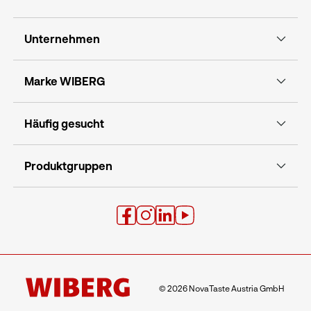
Unternehmen
Marke WIBERG
Einfach. Leidenschaftlich. Inspiriert.
Häufig gesucht
Unser WOW-
Produktgruppen
Versprechen
Wir kombinieren mehr Geschmack und mehr
Genuss mit der Freude am Kochen. Für JEDE(N).
Und das einfach, leidenschaftlich, inspiriert.
© 2026 NovaTaste Austria GmbH