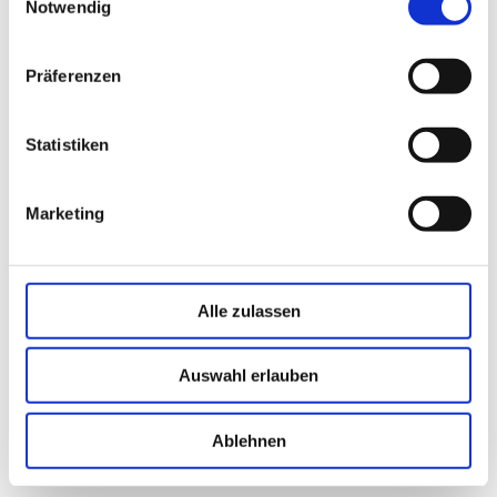
Notwendig
Präferenzen
B2B
Werden Sie unser
Statistiken
Retail-Partner
Marketing
Sie suchen nach einem richtigen WOW in Ihrem
Geschäft? Dann sind Sie hier richtig. Erfahren Sie,
wie die perfekt abgestimmten
Gewürzmischungen für zuhause auch in Ihrem
Alle zulassen
Regal für Umsatz sorgen. Hier finden Sie alle Infos
für Retail-Partner.-Shop.
Auswahl erlauben
Mehr Informationen
Ablehnen