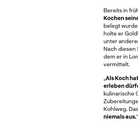
Bereits in fr
Kochen sein
belegt wurde
holte er Gold
unter andere
Nach diesen 
dem er in Lo
vermittelt.
„
Als Koch ha
erleben dürf
kulinarische
Zubereitungsa
Kohlweg. Das
niemals aus.