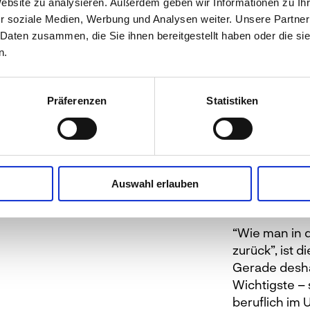
Website zu analysieren. Außerdem geben wir Informationen zu I
r soziale Medien, Werbung und Analysen weiter. Unsere Partner
der Mensch“
...
 Daten zusammen, die Sie ihnen bereitgestellt haben oder die s
 treu und
n.
mittel zum
lt wie seine
Präferenzen
Statistiken
Phil
Auswahl erlauben
“Wie man in 
zurück”, ist 
Gerade desha
Wichtigste –
beruflich im