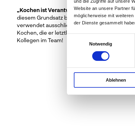
und die Zugriffe auf unsere 
Website an unsere Partner fü
„Kochen ist Verantwortung – im Fokus steht 
möglicherweise mit weiteren
diesem Grundsatz bleibt Christian Berger stets
der Dienste gesammelt habe
verwendet ausschließlich hochwertige Lebens
Kochen, die er letztlich so respektvoll behande
Einwilligungsauswahl
Kollegen im Team!
Notwendig
Ablehnen