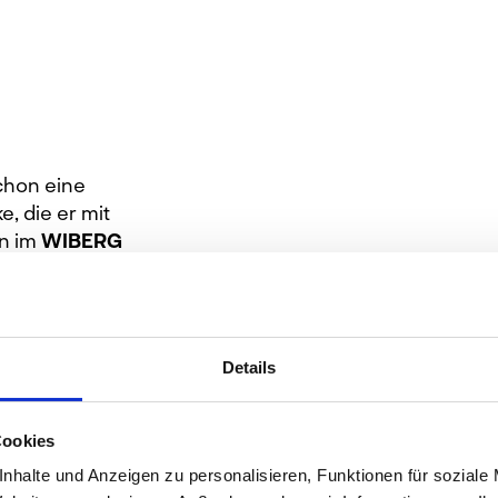
schon eine
, die er mit
en im
WIBERG
ierend, denn
 von
Details
uchtpotential.
toffe und
eue
Cookies
ndene
nhalte und Anzeigen zu personalisieren, Funktionen für soziale