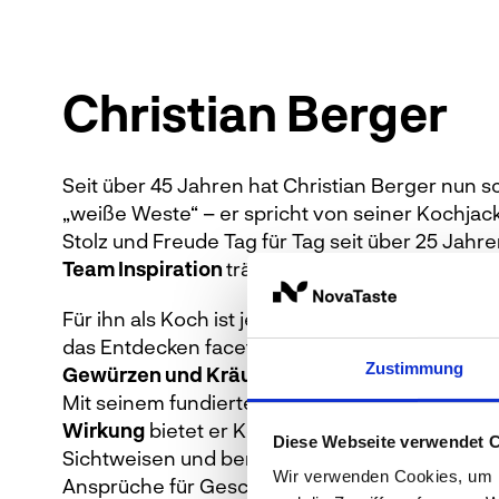
Christian Berger
Seit über 45 Jahren hat Christian Berger nun 
„weiße Weste“ – er spricht von seiner Kochjacke
Stolz und Freude Tag für Tag seit über 25 Jahr
Team Inspiration
trägt.
Für ihn als Koch ist jeder Tag aufs Neue faszin
das Entdecken facettenreicher Ausprägungen
Zustimmung
Gewürzen und Kräutern bester Qualität
hat S
Mit seinem fundierten Fachwissen um
Inhaltss
Wirkung
bietet er Köchen und Kunden viele n
Diese Webseite verwendet 
Sichtweisen und bereichert wesentlich vorha
Wir verwenden Cookies, um I
Ansprüche für Geschmack und Genuss.