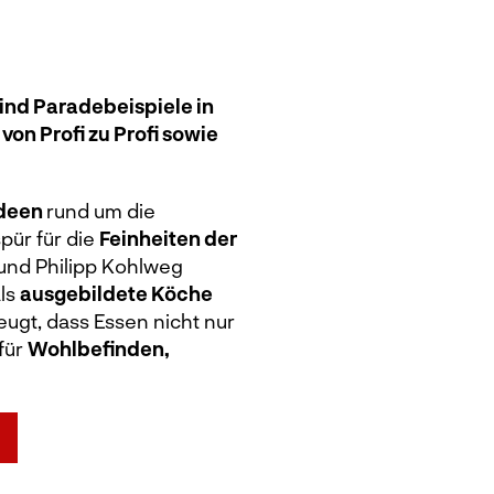
ind Paradebeispiele in
on Profi zu Profi sowie
Ideen
rund um die
pür für die
Feinheiten der
 und Philipp Kohlweg
Als
ausgebildete Köche
ugt, dass Essen nicht nur
für
Wohlbefinden,