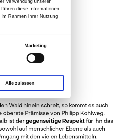
hrer Verwendung unserer
 führen diese Informationen
ie im Rahmen Ihrer Nutzung
Marketing
ipp Kohlweg
Alle zulassen
den Wald hinein schreit, so kommt es auch
die oberste Prämisse von Philipp Kohlweg.
lb ist der
gegenseitige Respekt
für ihn das
 sowohl auf menschlicher Ebene als auch
 Umgang mit den vielen Lebensmitteln.