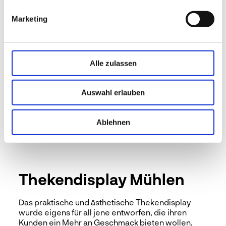
ein Gewinn für Genuss und Umwelt. Hier finden 216
Marketing
Produkte Platz. Auf vier Lagen können wahlweise
sechs oder acht verschiedene Sorten präsentiert
werden.
Alle zulassen
Auswahl erlauben
Ablehnen
Thekendisplay Mühlen
Das praktische und ästhetische Thekendisplay
wurde eigens für all jene entworfen, die ihren
Kunden ein Mehr an Geschmack bieten wollen.