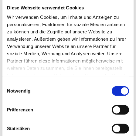
Produkte finden hier Platz. Lassen Sie Ihre Kunden
in die Geschmackswelten der WOW-Produkte
Diese Webseite verwendet Cookies
eintauchen. Ein auffälliger Crowner mit WOW-
Wir verwenden Cookies, um Inhalte und Anzeigen zu
Schriftzug zieht die Aufmerksamkeit auf sich.
personalisieren, Funktionen für soziale Medien anbieten
zu können und die Zugriffe auf unsere Website zu
analysieren. Außerdem geben wir Informationen zu Ihrer
Verwendung unserer Website an unsere Partner für
soziale Medien, Werbung und Analysen weiter. Unsere
Partner führen diese Informationen möglicherweise mit
weiteren Daten zusammen, die Sie ihnen bereitgestellt
haben oder die sie im Rahmen Ihrer Nutzung der Dienste
gesammelt haben.
Einwilligungsauswahl
Display Mühlen
Notwendig
Präsentieren Sie Ihren Kunden die WIBERG
Präferenzen
Gewürzmühlen im auffälligen Display. Die WIBERG
Gewürzmühlen hüllen Kräuter und Gewürze in
zeitlos schönes Design. Mit ihrem kraftvollen
Statistiken
Keramikmahlwerk und dem nachhaltigen Kopf aus
100 % recycelten PET-Flaschen sind die Mühlen