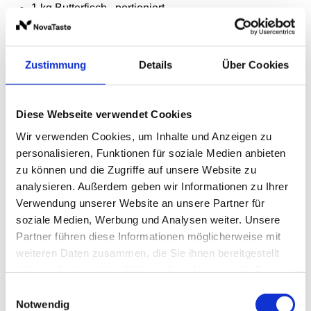
1
kg
Butterfisch , portioniert
500
g
Guacamole
300
g
Kartoffellocken, frittiert
Zustimmung
Details
Über Cookies
20
Mini Mais, gebraten
2
EL
WIBERG Grill-Mexikana Style
Diese Webseite verwendet Cookies
4
EL
WIBERG Avocado & Bowl
Wir verwenden Cookies, um Inhalte und Anzeigen zu
50
g
WIBERG Spicy Chili Würzsauce
personalisieren, Funktionen für soziale Medien anbieten
2
EL
WIBERG Paprika, geräuchert
zu können und die Zugriffe auf unsere Website zu
1
EL
WIBERG Pommes Frites
analysieren. Außerdem geben wir Informationen zu Ihrer
Verwendung unserer Website an unsere Partner für
40
ml
WIBERG Natives Oliven-Öl Extra Andalusien
soziale Medien, Werbung und Analysen weiter. Unsere
Partner führen diese Informationen möglicherweise mit
Garnitur
weiteren Daten zusammen, die Sie ihnen bereitgestellt
haben oder die sie im Rahmen Ihrer Nutzung der Dienste
50
g
Erbsensprossen
gesammelt haben.
Einwilligungsauswahl
Notwendig