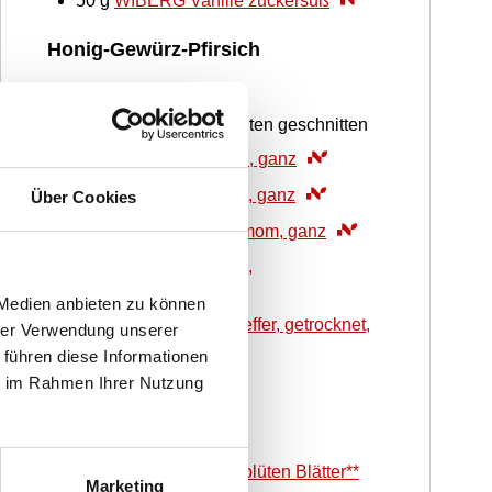
50
g
WIBERG Vanille zuckersüß
Honig-Gewürz-Pfirsich
60
g
Honig
10
ST
Pfirsich, in Spalten geschnitten
2
ST
WIBERG Nelken, ganz
4
ST
WIBERG Piment, ganz
Über Cookies
5
ST
WIBERG Kardamom, ganz
1
g
WIBERG Thymian,
gefriergetrocknet
 Medien anbieten zu können
1
g
WIBERG Rosa Pfeffer, getrocknet,
hrer Verwendung unserer
ganz
 führen diese Informationen
ie im Rahmen Ihrer Nutzung
Garnitur
10
EL
Granola
2
EL
WIBERG Rosenblüten Blätter**
Marketing