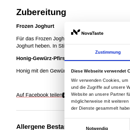
Zubereitung
Frozen Joghurt
Für das Frozen Joghurt das Eiweiß steif schlage
Joghurt heben. In Stieleisformen abfüllen und ein
Zustimmung
Honig-Gewürz-Pfirsich
Honig mit den Gewürzen erwärmen und die Pfirsi
Diese Webseite verwendet 
Wir verwenden Cookies, um I
und die Zugriffe auf unsere 
Website an unsere Partner fü
Auf Facebook teilen
möglicherweise mit weiteren
der Dienste gesammelt habe
Einwilligungsauswahl
Allergene Bestandteile
Notwendig