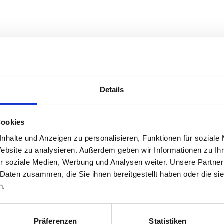
n und unter das mit Vanille zuckersüß gewürzte
frieren.
Details
chspalten darin schmoren.
Cookies
nhalte und Anzeigen zu personalisieren, Funktionen für soziale
Website zu analysieren. Außerdem geben wir Informationen zu I
r soziale Medien, Werbung und Analysen weiter. Unsere Partner
 Daten zusammen, die Sie ihnen bereitgestellt haben oder die s
n.
Präferenzen
Statistiken