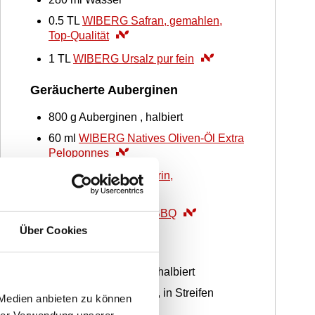
0.5
TL
WIBERG Safran, gemahlen,
Top-Qualität
1
TL
WIBERG Ursalz pur fein
Geräucherte Auberginen
800
g
Auberginen , halbiert
60
ml
WIBERG Natives Oliven-Öl Extra
Peloponnes
1
TL
WIBERG Rosmarin,
gefriergetrocknet
2
TL
WIBERG Black BBQ
Über Cookies
Datteltomaten
500
g
Datteltomaten , halbiert
15
g
Basilikum , frisch, in Streifen
 Medien anbieten zu können
geschnitten