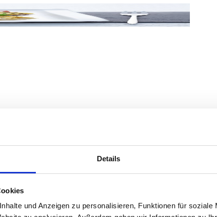
kneten. Abdecken und eine halbe Stunde kühl
ti verarbeiten und in Salzwasser kochen.
Details
 Black BBQ marinieren. Anschließend
n. Weich garen, anschließend schälen und mit
Cookies
nhalte und Anzeigen zu personalisieren, Funktionen für soziale