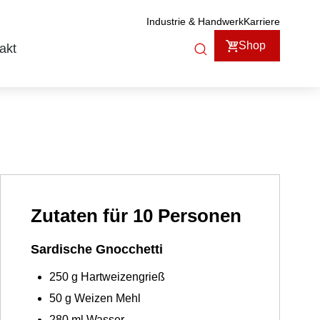
Industrie & Handwerk
Karriere
Shop
akt
Zutaten für 10 Personen
Sardische Gnocchetti
250
g
Hartweizengrieß
50
g
Weizen Mehl
280
ml
Wasser