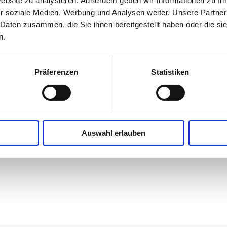
Website zu analysieren. Außerdem geben wir Informationen zu I
r soziale Medien, Werbung und Analysen weiter. Unsere Partner
n, Chillies geschrotet und Basilikum sautieren.
 Daten zusammen, die Sie ihnen bereitgestellt haben oder die s
n.
Präferenzen
Statistiken
Auswahl erlauben