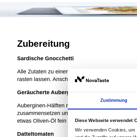
Zubereitung
Sardische Gnocchetti
Alle Zutaten zu einem glatten, elastischen Teig 
rasten lassen. Anschließend zu kleinen Gnocchet
Geräucherte Auberginen
Zustimmung
Auberginen-Hälften mit Oliven-Öl, Rosmarin und
zusammensetzen und in Aluminiumfolie einpacke
etwas Oliven-Öl fein pürieren.
Diese Webseite verwendet 
Wir verwenden Cookies, um I
Datteltomaten