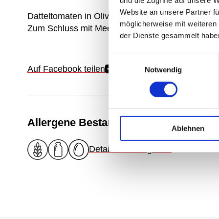
und die Zugriffe auf unsere 
Website an unsere Partner fü
Datteltomaten in Oliven-Öl mit Knoblauch Scheibe
möglicherweise mit weiteren
Zum Schluss mit Meersalz abschmecken.
der Dienste gesammelt habe
Einwilligungsauswahl
Auf Facebook teilen
Notwendig
Allergene Bestandteile
Ablehnen
Details zu Allergenen