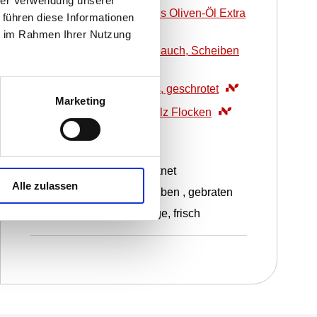
hrer Verwendung unserer
40
ml
WIBERG Natives Oliven-Öl Extra
 führen diese Informationen
Andalusien
ie im Rahmen Ihrer Nutzung
10
ST
WIBERG Knoblauch, Scheiben
0.5
TL
WIBERG Chilis, geschrotet
Marketing
1
TL
WIBERG Meersalz Flocken
Garnitur
100
g
Ricotta , getrocknet
Alle zulassen
10
ST
Auberginescheiben , gebraten
10
ST
Origanumzweige, frisch