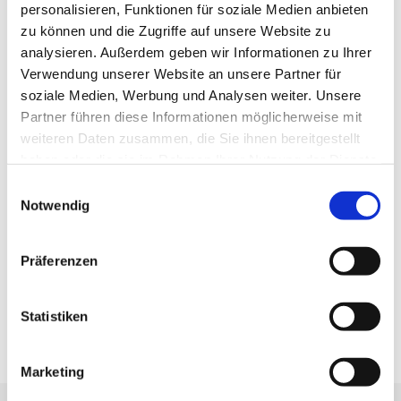
personalisieren, Funktionen für soziale Medien anbieten
1
TL
WIBERG Vanille-Mix
zu können und die Zugriffe auf unsere Website zu
1
TL
WIBERG Ursalz pur fein
analysieren. Außerdem geben wir Informationen zu Ihrer
Verwendung unserer Website an unsere Partner für
soziale Medien, Werbung und Analysen weiter. Unsere
Partner führen diese Informationen möglicherweise mit
weiteren Daten zusammen, die Sie ihnen bereitgestellt
haben oder die sie im Rahmen Ihrer Nutzung der Dienste
Zubereitung
gesammelt haben.
Einwilligungsauswahl
Roter Vital-Drink
Notwendig
Alle Zutaten mixen und fein passieren. Anschließend mit
Ursalz, Kümmel und Vanille abschmecken.
Präferenzen
Statistiken
Auf Facebook teilen
Marketing