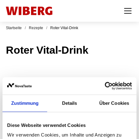
Startseite
/
Rezepte
/
Roter Vital-Drink
Roter Vital-Drink
Zutaten für 10 Personen
Roter Vital-Drink
Zustimmung
Details
Über Cookies
500
ml
Apfel Fruchtsaft
400
ml
rote Rüben/rote Bete-Saft
Diese Webseite verwendet Cookies
30
g
Kren/Meerrettich
Wir verwenden Cookies, um Inhalte und Anzeigen zu
1
TL
WIBERG Kümmel, gemahlen