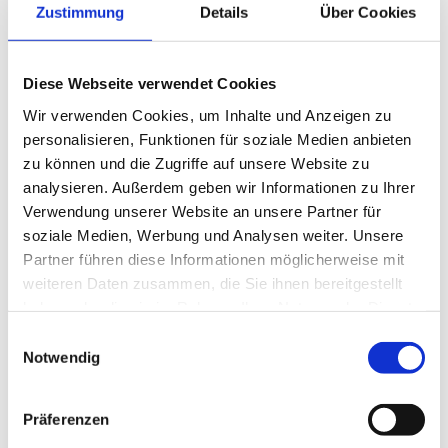
500
g
Erdbeeren, geviertelt
Zustimmung
Details
Über Cookies
80
ml
WIBERG Sweet Sauce Strawberry
Diese Webseite verwendet Cookies
Garnitur
Wir verwenden Cookies, um Inhalte und Anzeigen zu
1
TL
WIBERG Berry Sun
personalisieren, Funktionen für soziale Medien anbieten
1
EL
WIBERG Dekor-Früchte-Mix
zu können und die Zugriffe auf unsere Website zu
10
ST
Pfefferminze frisch
analysieren. Außerdem geben wir Informationen zu Ihrer
Verwendung unserer Website an unsere Partner für
soziale Medien, Werbung und Analysen weiter. Unsere
Partner führen diese Informationen möglicherweise mit
weiteren Daten zusammen, die Sie ihnen bereitgestellt
haben oder die sie im Rahmen Ihrer Nutzung der Dienste
Zubereitung
gesammelt haben.
Einwilligungsauswahl
Joghurttörtchen
Notwendig
Naturjoghurt mit Topfen/Quark verrühren, mit
Vanillezucker sowie Zitronia Sun abschmecken und
Präferenzen
Obers/Sahne unterheben. Aspik klar in warmen AcetoPlus