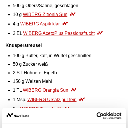
500
g
Obers/Sahne, geschlagen
10
g
WIBERG Zitronia Sun
4
g
WIBERG Aspik klar
2
EL
WIBERG AcetoPlus Passionsfrucht
Knusperstreusel
100
g
Butter, kalt, in Würfel geschnitten
50
g
Zucker weiß
2
ST
Hühnerei Eigelb
150
g
Weizen Mehl
1
TL
WIBERG Orangia Sun
1
Msp.
WIBERG Ursalz pur fein
5
g
WIBERG Trennfett**
Erdbeer-Limetten-Sauce