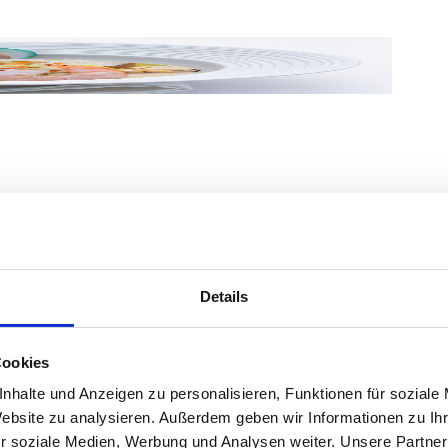
tieren
zen und in Fischfond mit Chilli-Ringen
und in tiefen Tellern anrichten. Zum Schluss mit
Details
Cookies
nhalte und Anzeigen zu personalisieren, Funktionen für soziale
chfond mit Weißwein, Safran Fäden und
Website zu analysieren. Außerdem geben wir Informationen zu I
sowie Ursalz Fisch abschmecken.
r soziale Medien, Werbung und Analysen weiter. Unsere Partner