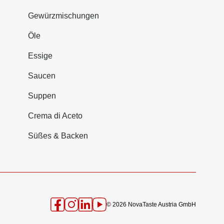
Gewürzmischungen
Öle
Essige
Saucen
Suppen
Crema di Aceto
Süßes & Backen
© 2026 NovaTaste Austria GmbH