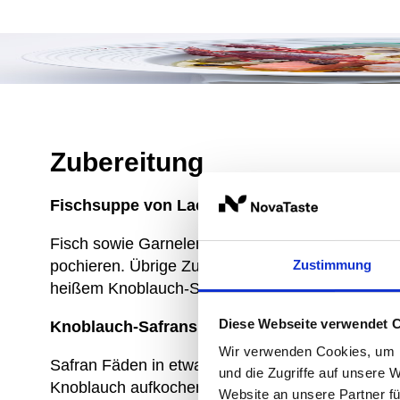
Zubereitung
Fischsuppe von Lachs, Seelachs und Krusten
Fisch sowie Garnelen kräftig mit Ursalz Fisch wür
pochieren. Übrige Zutaten im Fischfond erwärmen 
Zustimmung
heißem Knoblauch-Safransud übergießen.
Diese Webseite verwendet 
Knoblauch-Safransud
Wir verwenden Cookies, um I
Safran Fäden in etwas Weißwein aktivieren. Fis
und die Zugriffe auf unsere 
Knoblauch aufkochen. Anschließend mit Pernod 
Website an unsere Partner fü