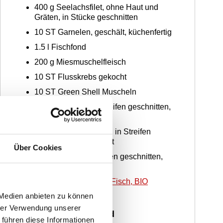
400
g
Seelachsfilet, ohne Haut und
Gräten, in Stücke geschnitten
10
ST
Garnelen, geschält, küchenfertig
1.5
l
Fischfond
200
g
Miesmuschelfleisch
10
ST
Flusskrebs gekocht
10
ST
Green Shell Muscheln
150
g
Karotten, in Streifen geschnitten,
blanchiert
150
g
Fenchelknollen, in Streifen
geschnitten, blanchiert
Über Cookies
150
g
Lauch, in Streifen geschnitten,
blanchiert
20
g
WIBERG Ursalz Fisch, BIO
Würzmischung
 Medien anbieten zu können
hrer Verwendung unserer
Knoblauch-Safransud
 führen diese Informationen