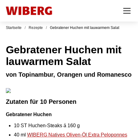
Startseite
/
Rezepte
/
Gebratener Huchen mit lauwarmem Salat
Gebratener Huchen mit
lauwarmem Salat
von Topinambur, Orangen und Romanesco
Zutaten für 10 Personen
Gebratener Huchen
10
ST
Huchen-Steaks á 160 g
40
ml
WIBERG Natives Oliven-Öl Extra Peloponnes