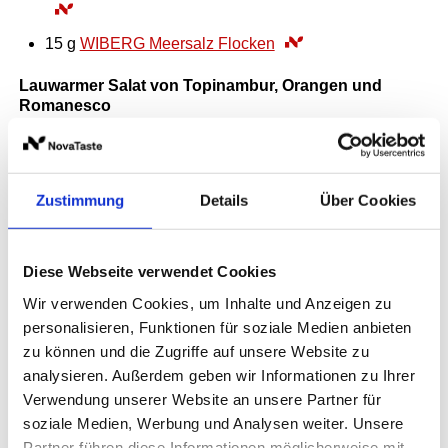
15
g
WIBERG Meersalz Flocken
Lauwarmer Salat von Topinambur, Orangen und
Romanesco
300
g
Topinamburen, fein, in Scheiben geschnitten
150
g
Orangenfilets
Zustimmung
Details
Über Cookies
400
g
Romanesco, gekocht
80
ml
WIBERG AcetoPlus Zitrus-Früchte
60
ml
WIBERG Natives Oliven-Öl Extra Peloponnes
Diese Webseite verwendet Cookies
Wir verwenden Cookies, um Inhalte und Anzeigen zu
1
TL
WIBERG Kerbel, gefriergetrocknet
personalisieren, Funktionen für soziale Medien anbieten
zu können und die Zugriffe auf unsere Website zu
0.5
TL
WIBERG Ursalz pur fein
analysieren. Außerdem geben wir Informationen zu Ihrer
1
EL
WIBERG Masala Aphrodite
Verwendung unserer Website an unsere Partner für
soziale Medien, Werbung und Analysen weiter. Unsere
Partner führen diese Informationen möglicherweise mit