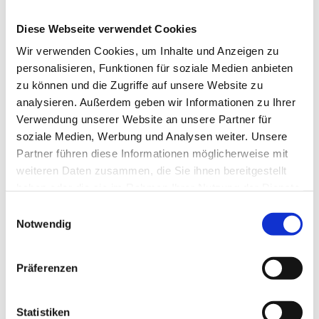
2
TL
WIBERG Zitronia Sun
Diese Webseite verwendet Cookies
Junger Spinat
Wir verwenden Cookies, um Inhalte und Anzeigen zu
personalisieren, Funktionen für soziale Medien anbieten
300
g
junger Spinat
zu können und die Zugriffe auf unsere Website zu
40
g
Butter
analysieren. Außerdem geben wir Informationen zu Ihrer
1
TL
WIBERG Ursalz Mediterran, BIO Gewürzsalz
Verwendung unserer Website an unsere Partner für
soziale Medien, Werbung und Analysen weiter. Unsere
30
ml
WIBERG Zitrus-Öl
Partner führen diese Informationen möglicherweise mit
weiteren Daten zusammen, die Sie ihnen bereitgestellt
haben oder die sie im Rahmen Ihrer Nutzung der Dienste
gesammelt haben.
Einwilligungsauswahl
Notwendig
Zubereitung
Gedämpfter Wolfsbarsch und gebratene Garnele
Präferenzen
Wolfsbarschfilets pochieren, mit Zitronen-Pfeffer würzen
und Meersalz Flocken vollenden. Riesengarnelen in
Statistiken
Oliven-Öl saftig braten und kräftig mit Orangen-Pfeffer