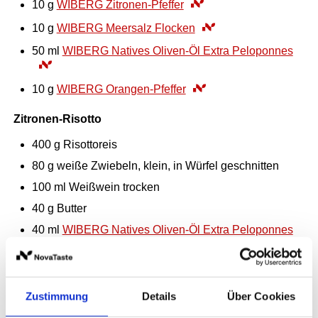
10
g
WIBERG Zitronen-Pfeffer
10
g
WIBERG Meersalz Flocken
50
ml
WIBERG Natives Oliven-Öl Extra Peloponnes
10
g
WIBERG Orangen-Pfeffer
Zitronen-Risotto
400
g
Risottoreis
80
g
weiße Zwiebeln, klein, in Würfel geschnitten
100
ml
Weißwein trocken
40
g
Butter
40
ml
WIBERG Natives Oliven-Öl Extra Peloponnes
1
l
Wasser
22
g
WIBERG Vital-Gemüse-Bouillon
Zustimmung
Details
Über Cookies
40
ml
WIBERG Zitrus-Öl