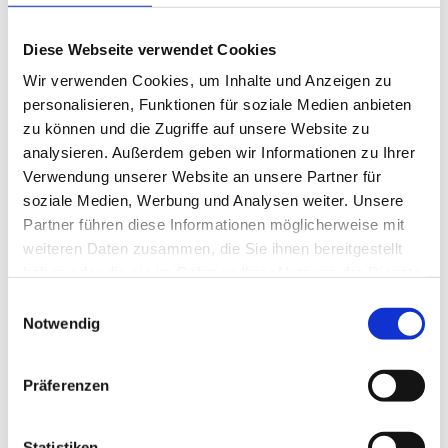
25
g
WIBERG Salat
150
ml
Wasser
Diese Webseite verwendet Cookies
Wir verwenden Cookies, um Inhalte und Anzeigen zu
Rucola-Salat
personalisieren, Funktionen für soziale Medien anbieten
300
g
Rucola, gerüstet
zu können und die Zugriffe auf unsere Website zu
200
g
rote Zwiebeln, in Streifen geschnitten
analysieren. Außerdem geben wir Informationen zu Ihrer
Verwendung unserer Website an unsere Partner für
100
g
Kürbiskerne, gehackt, geröstet
soziale Medien, Werbung und Analysen weiter. Unsere
Garnitur
Partner führen diese Informationen möglicherweise mit
weiteren Daten zusammen, die Sie ihnen bereitgestellt
200
ml
WIBERG Tropical BBQ Sauce
haben oder die sie im Rahmen Ihrer Nutzung der Dienste
gesammelt haben.
Einwilligungsauswahl
Notwendig
Zubereitung
Präferenzen
Kabeljau im Kartoffel-Kürbis-Mantel
Statistiken