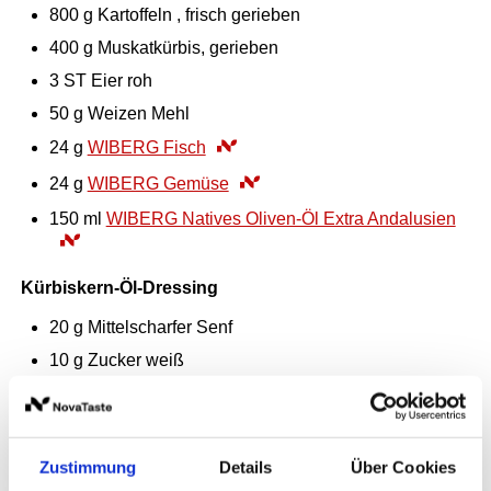
800
g
Kartoffeln , frisch gerieben
400
g
Muskatkürbis, gerieben
3
ST
Eier roh
50
g
Weizen Mehl
24
g
WIBERG Fisch
24
g
WIBERG Gemüse
150
ml
WIBERG Natives Oliven-Öl Extra Andalusien
Kürbiskern-Öl-Dressing
20
g
Mittelscharfer Senf
10
g
Zucker weiß
100
ml
WIBERG Kürbiskern-Öl g.g.A.
100
ml
WIBERG Natives Oliven-Öl Extra
120
ml
WIBERG Apfel-Essig
Zustimmung
Details
Über Cookies