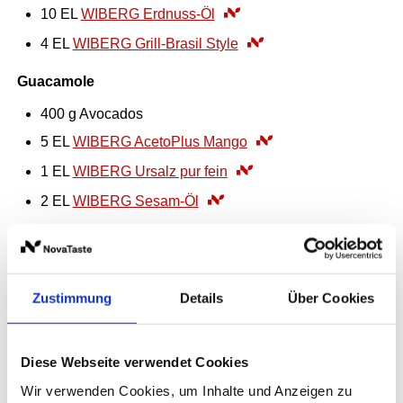
10
EL
WIBERG Erdnuss-Öl
4
EL
WIBERG Grill-Brasil Style
Guacamole
400
g
Avocados
5
EL
WIBERG AcetoPlus Mango
1
EL
WIBERG Ursalz pur fein
2
EL
WIBERG Sesam-Öl
BBQ-Bohnensalat
400
g
grüne Bohnen, gekocht
Zustimmung
Details
Über Cookies
250
g
rote Bohnen , gekocht
100
g
rote Zwiebeln, in Streifen geschnitten
10
EL
WIBERG Tomaten-Essig
Diese Webseite verwendet Cookies
10
EL
WIBERG Natives Oliven-Öl Extra Peloponnes
Wir verwenden Cookies, um Inhalte und Anzeigen zu