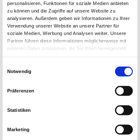
personalisieren, Funktionen für soziale Medien anbieten
2
EL
WIBERG Black BBQ
zu können und die Zugriffe auf unsere Website zu
analysieren. Außerdem geben wir Informationen zu Ihrer
Verwendung unserer Website an unsere Partner für
soziale Medien, Werbung und Analysen weiter. Unsere
Partner führen diese Informationen möglicherweise mit
weiteren Daten zusammen, die Sie ihnen bereitgestellt
Zubereitung
haben oder die sie im Rahmen Ihrer Nutzung der Dienste
ZUBEREITUNG
gesammelt haben.
Einwilligungsauswahl
Notwendig
Grill-Teller "Brasil"
Beiried/Roastbeef mit Meersalz Flocken leicht salzen und
Präferenzen
Sesam-Öl einreiben. Hühnerkeulen ebenfalls mit
Meersalz Flocken salzen und Erdnuss-Öl einreiben.
Beides saftig grillen und mit Grill-Brasil kräftig würzen.
Statistiken
Guacamole-Creme
Alle Zutaten klassisch zu einer Guacamole-Creme
Marketing
verarbeiten.