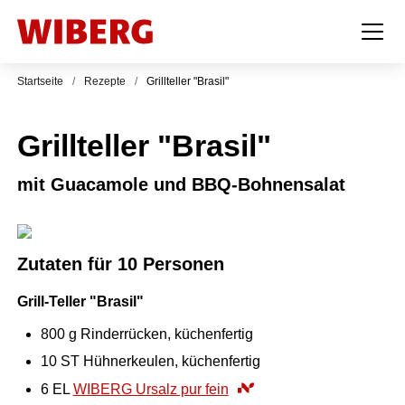
Startseite
/
Rezepte
/
Grillteller "Brasil"
Grillteller "Brasil"
mit Guacamole und BBQ-Bohnensalat
Zutaten für 10 Personen
Grill-Teller "Brasil"
800
g
Rinderrücken, küchenfertig
10
ST
Hühnerkeulen, küchenfertig
6
EL
WIBERG Ursalz pur fein