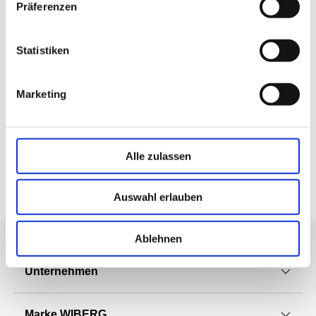
Präferenzen
Statistiken
Auf Facebook teilen
Marketing
Allergene Bestandteile
Alle zulassen
Details zu Allergenen
Auswahl erlauben
Ablehnen
Unternehmen
Marke WIBERG