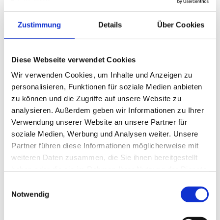
500
g
Mandelmus
Zustimmung
Details
Über Cookies
300
ml
Soja-Sahne, geschlagen
200
g
Cornflakes
1
EL
WIBERG Vanille zuckersüß
Diese Webseite verwendet Cookies
Wir verwenden Cookies, um Inhalte und Anzeigen zu
personalisieren, Funktionen für soziale Medien anbieten
zu können und die Zugriffe auf unsere Website zu
analysieren. Außerdem geben wir Informationen zu Ihrer
Zubereitung
Verwendung unserer Website an unsere Partner für
soziale Medien, Werbung und Analysen weiter. Unsere
ZUBEREITUNG
Partner führen diese Informationen möglicherweise mit
weiteren Daten zusammen, die Sie ihnen bereitgestellt
Erdbeer-Cornflakes-Crumble
haben oder die sie im Rahmen Ihrer Nutzung der Dienste
Erdbeeren mit Sweet Sauce Strawberry marinieren. Soja-
gesammelt haben.
Einwilligungsauswahl
Joghurt mit Mandelmus glattrühren, die Soja-Sahne
Notwendig
unterheben und mit Vanille zuckersüß verfeinern.
Anschließend in Gläser füllen und mit Vollkorn-Flakes
vollenden.