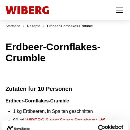
Startseite
/
Rezepte
/
Erdbeer-Cornflakes-Crumble
Erdbeer-Cornflakes-
Crumble
Zutaten für 10 Personen
Erdbeer-Cornflakes-Crumble
1
kg
Erdbeeren, in Spalten geschnitten
80
ml
WIBERG Sweet Sauce Strawberry
1
kg
Soja-Joghurt