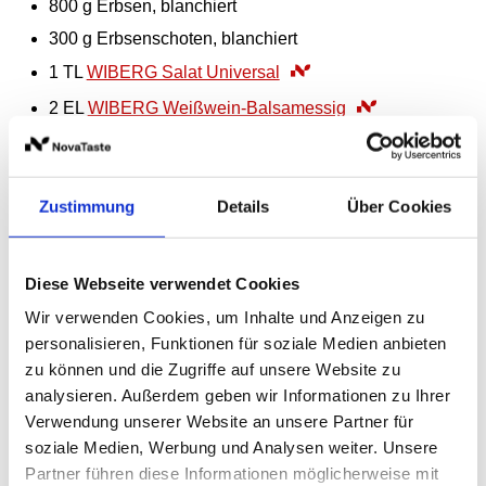
800
g
Erbsen, blanchiert
300
g
Erbsenschoten, blanchiert
1
TL
WIBERG Salat Universal
2
EL
WIBERG Weißwein-Balsamessig
1
EL
WIBERG Zitrus-Öl
Kichererbsen-Crème
Zustimmung
Details
Über Cookies
200
g
Kichererbsen, gekocht
2
EL
WIBERG Erdnuss-Öl
Diese Webseite verwendet Cookies
1
TL
WIBERG Curry Jaipur Style
Wir verwenden Cookies, um Inhalte und Anzeigen zu
1
TL
WIBERG Ursalz pur fein
personalisieren, Funktionen für soziale Medien anbieten
zu können und die Zugriffe auf unsere Website zu
analysieren. Außerdem geben wir Informationen zu Ihrer
Verwendung unserer Website an unsere Partner für
soziale Medien, Werbung und Analysen weiter. Unsere
Zubereitung
Partner führen diese Informationen möglicherweise mit