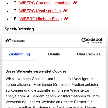
1
TL
WIBERG Curcuma, gemahlen
1
TL
WIBERG Ursalz pur fein
1
EL
WIBERG Himbeer-Essig
Speck-Dressing
400
g
Sauerrahm/saure Sahne
1
TL
WIBERG Salat Universal
1
EL
WIBERG Birnen-Essig
Zustimmung
Details
Über Cookies
1
EL
WIBERG Distel-Öl
1
TL
WIBERG Speck
Diese Webseite verwendet Cookies
Wir verwenden Cookies, um Inhalte und Anzeigen zu
Garnitur
personalisieren, Funktionen für soziale Medien anbieten
10
ST
Speckchips
zu können und die Zugriffe auf unsere Website zu
5
EL
WIBERG Pistazien, geschält
analysieren. Außerdem geben wir Informationen zu Ihrer
Verwendung unserer Website an unsere Partner für
soziale Medien, Werbung und Analysen weiter. Unsere