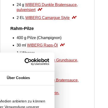
24
g
WIBERG Dunkle Bratensauce,
pulverisiert
2
EL
WIBERG Camargue Style
Rahm-Pilze
400
g
Pilze (Champignon)
30
ml
WIBERG Raps-Öl
1
l
Wasser
100
g
WIBERG Weiße Grundsauce,
pulverisiert
150
ml
Wasser
Über Cookies
7.5
g
WIBERG Dunkle Bratensauce,
pulverisiert
1
TL
WIBERG Rosmarin,
gefriergetrocknet
 Medien anbieten zu können
hrer Verwendung unserer