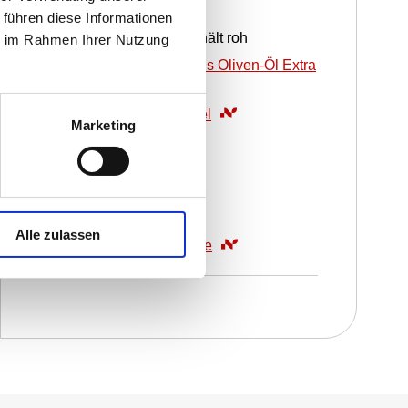
Bratkartoffeln
 führen diese Informationen
800
g
Kartoffeln geschält roh
ie im Rahmen Ihrer Nutzung
40
ml
WIBERG Natives Oliven-Öl Extra
Andalusien
18
g
WIBERG Kartoffel
Marketing
Brokkoli
800
g
Brokkoli
25
g
Butter
Alle zulassen
18
g
WIBERG Gemüse