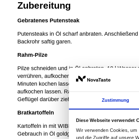
Zubereitung
Gebratenes Putensteak
Putensteaks in Öl scharf anbraten. Anschließend
Backrohr saftig garen.
Rahm-Pilze
Pilze schneiden und in Öl anbraten. 10 l Was
verrühren, aufkochen lassen und zu den Pilzen
Minuten kochen lassen. 1,5 l Wasser mit WIBER
aufkochen lassen. Rahm-Pilze am Teller anrichten
Geflügel darüber ziehen.
Zustimmung
Bratkartoffeln
Diese Webseite verwendet 
Kartoffeln in mit WIBERG BASIC Kartoffel gewür
Wir verwenden Cookies, um I
Gebrauch in Öl goldgelb braten und nochmals 
und die Zugriffe auf unsere 