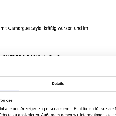
 mit Camargue Stylel kräftig würzen und im
ser mit WIBERG BASIC Weiße Grundsauce
 geben. Mit Rosmarin abschmecken und einige
G BASIC dunkle Bratensauce verrühren und
 und jeweils einen Esslöffel vom Bratensaft für
Details
Cookies
ztem Wasser weich kochen. Die Kartoffeln vor
nhalte und Anzeigen zu personalisieren, Funktionen für soziale
mit WIBERG BASIC Kartoffel abschmecken.
Website zu analysieren. Außerdem geben wir Informationen zu I