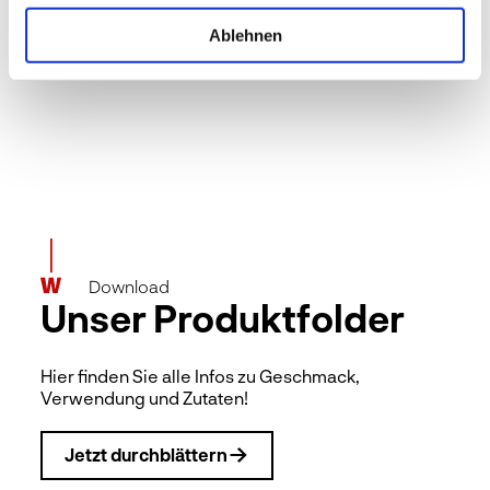
sonnigen Süden Frankreichs und die Weiten des
Mississippi River. Genauer gesagt handelt es sich
Ablehnen
bei den Gewürzmischungen Camargue Style und
Louisiana Style um altbekannte Lieblinge, die eine
Rückkehr in das WIBERG Sortiment feiern.
Download
Unser Produktfolder
Hier finden Sie alle Infos zu Geschmack,
Verwendung und Zutaten!
Jetzt durchblättern