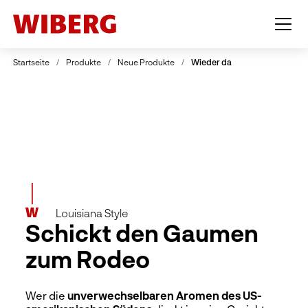
Style kehren in das WIBERG
Sortiment zurück
Startseite
/
Produkte
/
Neue Produkte
/
Wieder da
Louisiana Style
Schickt den Gaumen
zum Rodeo
Wer die
unverwechselbaren Aromen des US-