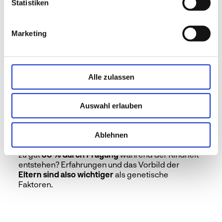
Statistiken
… bei Kleinkindern
Marketing
noch rund
10.000 Geschmacksknospen
auf der
Zunge
sitzen? Bei Erwachsenen sind es nur mehr
3.000 bis 5.000.
Alle zulassen
Auswahl erlauben
… dass spätere Vorlieben
Ablehnen
zu gut
80 % durch Prägung
während der Kindheit
entstehen? Erfahrungen und das Vorbild der
Eltern sind also wichtiger
als genetische
Faktoren.