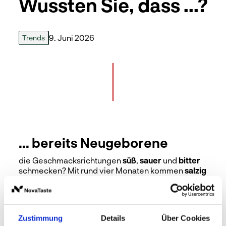
Wussten Sie, dass ...?
9. Juni 2026
Trends
... bereits Neugeborene
die Geschmacksrichtungen
süß
,
sauer
und
bitter
schmecken? Mit rund vier Monaten kommen
salzig
und
umami
hinzu.
Zustimmung
Details
Über Cookies