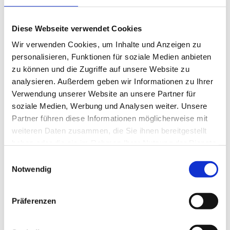
Diese Webseite verwendet Cookies
… sich 5 %
Wir verwenden Cookies, um Inhalte und Anzeigen zu
personalisieren, Funktionen für soziale Medien anbieten
der
12- bis 17-Jährigen
in Deutschland fleischlos
ernähren?
zu können und die Zugriffe auf unsere Website zu
analysieren. Außerdem geben wir Informationen zu Ihrer
Verwendung unserer Website an unsere Partner für
soziale Medien, Werbung und Analysen weiter. Unsere
Partner führen diese Informationen möglicherweise mit
… 99,3 % der deutschen
weiteren Daten zusammen, die Sie ihnen bereitgestellt
Familien
haben oder die sie im Rahmen Ihrer Nutzung der Dienste
mindestens
einmal am Tag gemeinsam essen
?
gesammelt haben.
Einwilligungsauswahl
Untersuchungen zeigen, dass übergewichtige
Notwendig
Kinder seltener gemeinsam mit ihren Eltern essen
als normalgewichtige Kinder oder Jugendliche.
Präferenzen