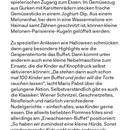
spielerischen Zugang zum Essen. Im Gemüsezug
aus Gurken mit Karottenrädern stecken frische
Gemüsesticks in einem Joghurt-Dip. Aus einem
Melonenhai, bei dem in eine Wassermelone ein
Haimaul samt Zähnen geschnitzt ist, können kleine
Melonen-Parisienne-Kugeln gelöffelt werden.
Zu speziellen Anlässen wie Halloween schmücken
dann ganz besondere Highlights wie die
Gespenstertorte das Buffet. Dann kommt unter
anderem auch eine kleine Nebelmaschine zum
Einsatz, die die Kinder auf Knopfdruck selbst
aktivieren können:
„Da stehen dann auch schon
mal 100 Kinder am Buffet und jeder will die Torte
rauchen lassen“
, lacht Mario Pabst über die
gelungene Aktion. Selbstverständlich gibt es auch
die Klassiker: Wiener Schnitzel, Geschnetzeltes,
Reisfleisch und natürlich verschiedene
Nudelgerichte – einfach alles, was Kinder gerne
essen. Die allseits beliebten Pommes frites sind
allerdings am „Erwachsenen-Buffet“ positioniert:
„So haben wir zumindest eine kleine Hürde. Sonst
würden manche Kids wohl nichts anderes als