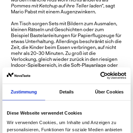
Pommes mit Ketchup auf ihre Teller laden“
,
sagt
Mario Pabst mit einem Augenzwinkern.
Am Tisch sorgen Sets mit Bildern zum Ausmalen,
kleinen Rätseln und Geschichten oder zum
Beispiel Bastelanleitungen für Papierflugzeuge für
etwas Unterhaltung. Allerdings beschränkt sich die
Zeit, die Kinder beim Essen verbringen, auf nicht
mehr als 20-30 Minuten. Zu groß ist die
Verlockung, gleich wieder zurück in den riesigen
Indoor-Spielbereich, in die Soft-Playanlage oder
zum Abenteuerspielplatz des Hotels zu sausen.
Zustimmung
Details
Über Cookies
Diese Webseite verwendet Cookies
Gemeinsam macht auch essen mehr Spaß.
Wir verwenden Cookies, um Inhalte und Anzeigen zu
personalisieren, Funktionen für soziale Medien anbieten