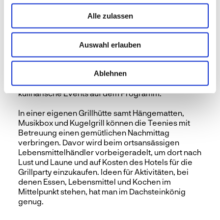
ein. In einem kleinen Brunnen kann die Beute
gewaschen und dann sogleich verputzt werden.
Alle zulassen
Ein weiterer fixer und beliebter Programmpunkt ist
der Bauernhofbesuch. Der ist nur einen Steinwurf
Auswahl erlauben
vom Resort entfernt und dort lernen die Kinder, wo
Milch und Eier herkommen oder wie so ein
Hühnerstall aussieht. Für die größeren Kinder, die
Ablehnen
„Teenies“, hat man im Dachsteinkönig ebenso tolle
kulinarische Events auf dem Programm.
In einer eigenen Grillhütte samt Hängematten,
Musikbox und Kugelgrill können die Teenies mit
Betreuung einen gemütlichen Nachmittag
verbringen. Davor wird beim ortsansässigen
Lebensmittelhändler vorbeigeradelt, um dort nach
Lust und Laune und auf Kosten des Hotels für die
Grillparty einzukaufen. Ideen für Aktivitäten, bei
denen Essen, Lebensmittel und Kochen im
Mittelpunkt stehen, hat man im Dachsteinkönig
genug.