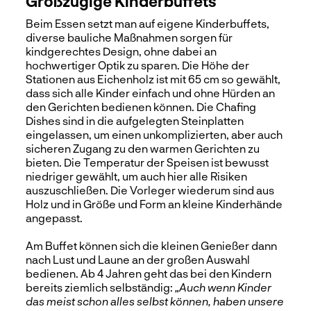
Großzügige Kinderbuffets
Beim Essen setzt man auf eigene Kinderbuffets,
diverse bauliche Maßnahmen sorgen für
kindgerechtes Design, ohne dabei an
hochwertiger Optik zu sparen. Die Höhe der
Stationen aus Eichenholz ist mit 65 cm so gewählt,
dass sich alle Kinder einfach und ohne Hürden an
den Gerichten bedienen können. Die Chafing
Dishes sind in die aufgelegten Steinplatten
eingelassen, um einen unkomplizierten, aber auch
sicheren Zugang zu den warmen Gerichten zu
bieten. Die Temperatur der Speisen ist bewusst
niedriger gewählt, um auch hier alle Risiken
auszuschließen. Die Vorleger wiederum sind aus
Holz und in Größe und Form an kleine Kinderhände
angepasst.
Am Buffet können sich die kleinen Genießer dann
nach Lust und Laune an der großen Auswahl
bedienen.
Ab 4 Jahren geht das bei den Kindern
bereits ziemlich selbständig:
„Auch wenn Kinder
das meist schon alles selbst können, haben unsere