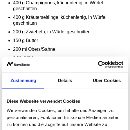
400
g
Champignons, küchenfertig, in Würfel
geschnitten
400
g
Kräuterseitlinge, küchenfertig, in Würfel
geschnitten
200
g
Zwiebeln, in Würfel geschnitten
150
g
Butter
200
ml
Obers/Sahne
1
EL
Stärke
1
kg
Blätterteig, in Quadrate geschnitten
10
ST
Eigelb
Zustimmung
Details
Über Cookies
2
EL
WIBERG Ursalz Kräuter, BIO Kräutersalz
Kräuterschmand
Diese Webseite verwendet Cookies
500
g
Schmand
Wir verwenden Cookies, um Inhalte und Anzeigen zu
1
EL
Zitronensaft
personalisieren, Funktionen für soziale Medien anbieten
zu können und die Zugriffe auf unsere Website zu
1
TL
WIBERG Gemüse Klassik