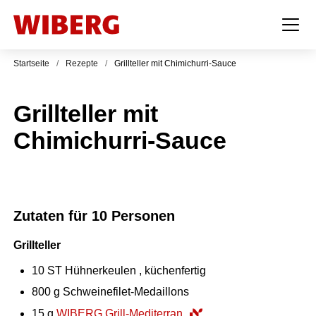
Startseite
/
Rezepte
/
Grillteller mit Chimichurri-Sauce
Grillteller mit
Chimichurri-Sauce
Zutaten für 10 Personen
Grillteller
10
ST
Hühnerkeulen , küchenfertig
800
g
Schweinefilet-Medaillons
15
g
WIBERG Grill-Mediterran