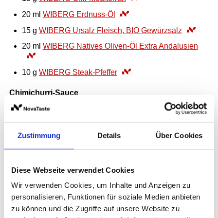
20
ml
WIBERG Erdnuss-Öl
15
g
WIBERG Ursalz Fleisch, BIO Gewürzsalz
20
ml
WIBERG Natives Oliven-Öl Extra Andalusien
10
g
WIBERG Steak-Pfeffer
Chimichurri-Sauce
250
g
Tomaten , in Würfel geschnitten
150
g
rote Zwiebeln , in Würfel geschnitten
Zustimmung
Details
Über Cookies
150
g
Frühlingszwiebeln, in Ringe geschnitten
100
g
gelbe Paprika , in Würfel geschnitten
20
g
Koriandergrün oder Petersilie , fein, gehackt
Diese Webseite verwendet Cookies
120
g
WIBERG Grill-Argentina Style
Wir verwenden Cookies, um Inhalte und Anzeigen zu
personalisieren, Funktionen für soziale Medien anbieten
250
ml
WIBERG Natives Oliven-Öl Extra Peloponnes
zu können und die Zugriffe auf unsere Website zu