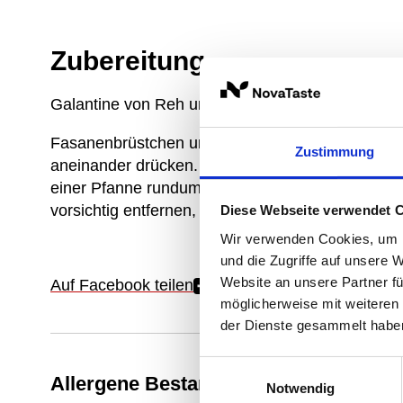
Zubereitung
Galantine von Reh und Fasan im Weinblatt
Fasanenbrüstchen und Rehrücken (fettfrei pariert
Zustimmung
aneinander drücken. Mit Weinblättern umwickeln, f
einer Pfanne rundum anbraten und im Rohr (Hold
vorsichtig entfernen, tranchieren und mit Chutne
Diese Webseite verwendet 
Wir verwenden Cookies, um I
und die Zugriffe auf unsere 
Website an unsere Partner fü
Auf Facebook teilen
möglicherweise mit weiteren
der Dienste gesammelt habe
Einwilligungsauswahl
Allergene Bestandteile
Notwendig