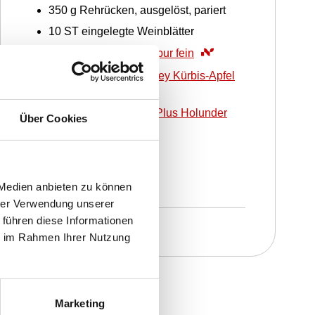
350
g
Rehrücken, ausgelöst, pariert
10
ST
eingelegte Weinblätter
10
g
WIBERG Ursalz pur fein
10
TL
WIBERG Chutney Kürbis-Apfel
50
ml
WIBERG AcetoPlus Holunder
Über Cookies
Garnitur
10
ST
frische Kräuter
 Medien anbieten zu können
hrer Verwendung unserer
 führen diese Informationen
ie im Rahmen Ihrer Nutzung
Marketing