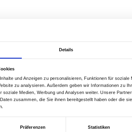
) mit Wild Klassik und Ursalz würzen und seitlich
Details
est in Aluminiumfolie eindrehen und fixieren. In
-o-mat) 2 Stunden bei 72 °C garen. Folie
y Kürbis-Apfel und AcetoPlus Holunder anrichten.
Cookies
nhalte und Anzeigen zu personalisieren, Funktionen für soziale
Website zu analysieren. Außerdem geben wir Informationen zu I
r soziale Medien, Werbung und Analysen weiter. Unsere Partner
 Daten zusammen, die Sie ihnen bereitgestellt haben oder die s
n.
Präferenzen
Statistiken