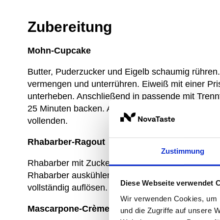
Zubereitung
Mohn-Cupcake
Butter, Puderzucker und Eigelb schaumig rühre
vermengen und unterrühren. Eiweiß mit einer Pr
unterheben. Anschließend in passende mit Trennf
25 Minuten backen. Auskühlen lassen und mit 
vollenden.
Rhabarber-Ragout
Zustimmung
Rhabarber mit Zucker und Vanille vermengen, W
Rhabarber auskühlen lassen, die Flüssigkeit auf 
Diese Webseite verwendet 
vollständig auflösen. Anschließend unter die Rh
Wir verwenden Cookies, um I
Mascarpone-Crème
und die Zugriffe auf unsere 