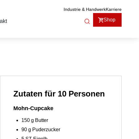
Industrie & Handwerk
Karriere
Shop
akt
Zutaten für 10 Personen
Mohn-Cupcake
150
g
Butter
90
g
Puderzucker
5
ST
Eigelb