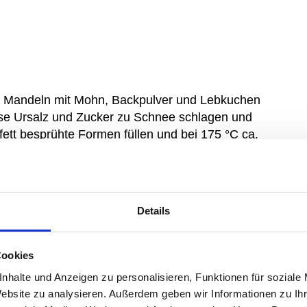
n. Mandeln mit Mohn, Backpulver und Lebkuchen
ise Ursalz und Zucker zu Schnee schlagen und
ett besprühte Formen füllen und bei 175 °C ca.
Rhabarber sowie der Mascarpone-Crème
Details
eißwein zugießen, aufkochen und abseihen.
die Hälfte einkochen, Aspik klar zugeben und
Cookies
abarberwürfel mischen.
nhalte und Anzeigen zu personalisieren, Funktionen für soziale
Website zu analysieren. Außerdem geben wir Informationen zu I