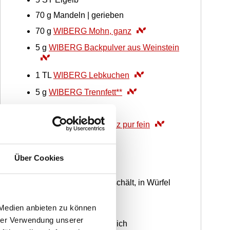
70
g
Mandeln | gerieben
70
g
WIBERG Mohn, ganz
5
g
WIBERG Backpulver aus Weinstein
1
TL
WIBERG Lebkuchen
5
g
WIBERG Trennfett**
5
ST
Eiweiß
1
Msp.
WIBERG Ursalz pur fein
90
g
Zucker weiß
Über Cookies
Rhabarber-Ragout
200
g
Rhabarber | geschält, in Würfel
geschnitten
 Medien anbieten zu können
60
g
Zucker weiß
hrer Verwendung unserer
180
ml
Weißwein lieblich