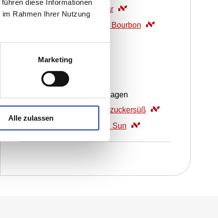
 führen diese Informationen
3
g
WIBERG Aspik klar
ie im Rahmen Ihrer Nutzung
1
ST
WIBERG Vanille Bourbon
Mascarpone-Crème
Marketing
400
g
Mascarpone
50
g
Puderzucker
250
ml
Sahne | geschlagen
2
TL
WIBERG Vanille zuckersüß
Alle zulassen
2
TL
WIBERG Zitronia Sun