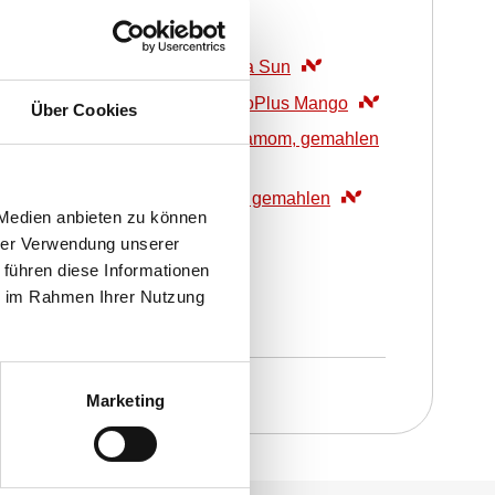
200
ml
Sahne
15
g
WIBERG Orangia Sun
300
ml
WIBERG AcetoPlus Mango
Über Cookies
0.5
TL
WIBERG Kardamom, gemahlen
1
TL
WIBERG Ingwer, gemahlen
 Medien anbieten zu können
hrer Verwendung unserer
Garnitur
 führen diese Informationen
30
ST
Energie-Kekse
ie im Rahmen Ihrer Nutzung
10
ST
Bananenchips
Marketing