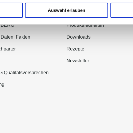
Auswahl erlauben
 WIBERG
Häufig gesucht
WIBERG
Produktneuheiten
 Daten, Fakten
Downloads
hparter
Rezepte
r
Newsletter
 Qualitätsversprechen
ng