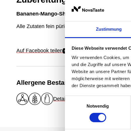
Bananen-Mango-Shake
Alle Zutaten fein pürieren und mit Kardamom, I
Zustimmung
Diese Webseite verwendet 
Auf Facebook teilen
Wir verwenden Cookies, um I
und die Zugriffe auf unsere 
Website an unsere Partner fü
möglicherweise mit weiteren
Allergene Bestandteile
der Dienste gesammelt habe
Details zu Allergenen
Einwilligungsauswahl
Notwendig