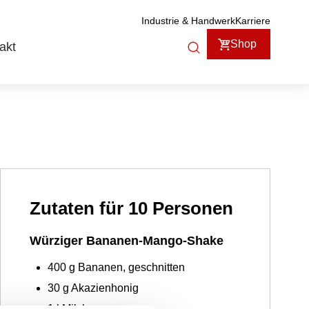
Industrie & Handwerk
Karriere
Shop
akt
Zutaten für 10 Personen
Würziger Bananen-Mango-Shake
400
g
Bananen, geschnitten
30
g
Akazienhonig
1
l
Milch