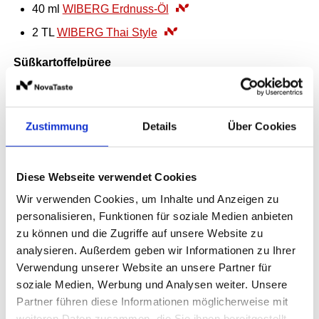
40
ml
WIBERG Erdnuss-Öl
2
TL
WIBERG Thai Style
Süßkartoffelpüree
1.5
EDA
Süßkartoffel, geschält, in Stücke geschnitten
1
TL
WIBERG Ursalz pur fein
Zustimmung
Details
Über Cookies
40
ml
WIBERG Erdnuss-Öl
Buchenpilze
Diese Webseite verwendet Cookies
200
g
Buchenpilze, küchenfertig
Wir verwenden Cookies, um Inhalte und Anzeigen zu
30
ml
WIBERG BIO Natives Oliven-Öl Extra Italien
personalisieren, Funktionen für soziale Medien anbieten
zu können und die Zugriffe auf unsere Website zu
1
TL
WIBERG Ursalz Kräuter, BIO Kräutersalz
analysieren. Außerdem geben wir Informationen zu Ihrer
Verwendung unserer Website an unsere Partner für
soziale Medien, Werbung und Analysen weiter. Unsere
Partner führen diese Informationen möglicherweise mit
weiteren Daten zusammen, die Sie ihnen bereitgestellt