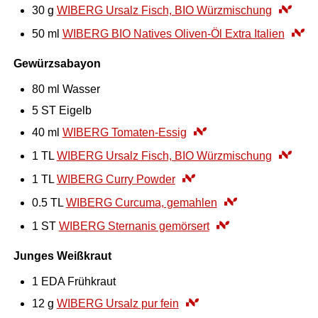
30
g
WIBERG Ursalz Fisch, BIO Würzmischung
50
ml
WIBERG BIO Natives Oliven-Öl Extra Italien
Gewürzsabayon
80
ml
Wasser
5
ST
Eigelb
40
ml
WIBERG Tomaten-Essig
1
TL
WIBERG Ursalz Fisch, BIO Würzmischung
1
TL
WIBERG Curry Powder
0.5
TL
WIBERG Curcuma, gemahlen
1
ST
WIBERG Sternanis gemörsert
Junges Weißkraut
1
EDA
Frühkraut
12
g
WIBERG Ursalz pur fein