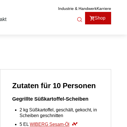
Industrie & Handwerk
Karriere
Shop
akt
Zutaten für 10 Personen
Gegrillte Süßkartoffel-Scheiben
2
kg
Süßkartoffel, geschält, gekocht, in
Scheiben geschnitten
5
EL
WIBERG Sesam-Öl