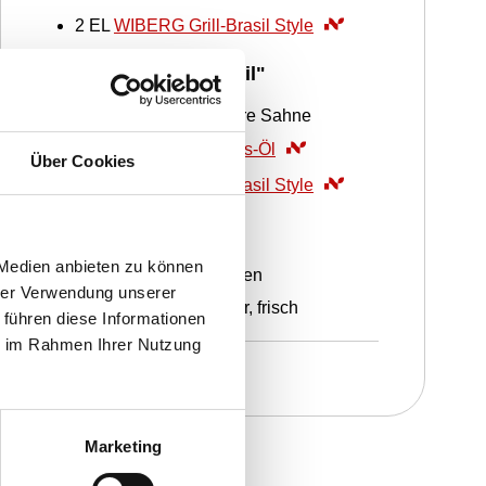
2
EL
WIBERG Grill-Brasil Style
Sauerrahm-Dip "Brasil"
500
g
Sauerrahm/saure Sahne
2
EL
WIBERG Erdnuss-Öl
Über Cookies
1
EL
WIBERG Grill-Brasil Style
Garnitur
 Medien anbieten zu können
10
ST
Limettenscheiben
hrer Verwendung unserer
10
ST
Korianderblätter, frisch
 führen diese Informationen
ie im Rahmen Ihrer Nutzung
Marketing