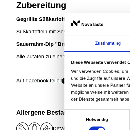
Zubereitung
Gegrillte Süßkartoffel-Scheiben
Süßkartoffeln mit Sesam-Öl bepinseln und grillen.
Zustimmung
Sauerrahm-Dip "Brasil"
Alle Zutaten zu einem cremigen Dip rühren und kr
Diese Webseite verwendet 
Wir verwenden Cookies, um I
und die Zugriffe auf unsere 
Auf Facebook teilen
Website an unsere Partner fü
möglicherweise mit weiteren
der Dienste gesammelt habe
Allergene Bestandteile
Einwilligungsauswahl
Notwendig
Details zu Allergenen