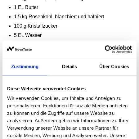
1
EL
Butter
1.5
kg
Rosenkohl, blanchiert und halbiert
100
g
Kristallzucker
5
EL
Wasser
500
ml
Hollandaise
150
g
geröstete Haselnüsse
3
EL
WIBERG BIO Honig-Balsamessig
Zustimmung
Details
Über Cookies
2
EL
WIBERG Pfeffer-Cuvée
100
ml
WIBERG Haselnuss Öl
Diese Webseite verwendet Cookies
150
g
WIBERG Röstzwiebel, geschnitten
Wir verwenden Cookies, um Inhalte und Anzeigen zu
personalisieren, Funktionen für soziale Medien anbieten
zu können und die Zugriffe auf unsere Website zu
analysieren. Außerdem geben wir Informationen zu Ihrer
Verwendung unserer Website an unsere Partner für
Zubereitung
soziale Medien, Werbung und Analysen weiter. Unsere