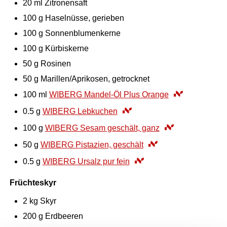
20
ml
Zitronensaft
100
g
Haselnüsse, gerieben
100
g
Sonnenblumenkerne
100
g
Kürbiskerne
50
g
Rosinen
50
g
Marillen/Aprikosen, getrocknet
100
ml
WIBERG Mandel-Öl Plus Orange
0.5
g
WIBERG Lebkuchen
100
g
WIBERG Sesam geschält, ganz
50
g
WIBERG Pistazien, geschält
0.5
g
WIBERG Ursalz pur fein
Früchteskyr
2
kg
Skyr
200
g
Erdbeeren