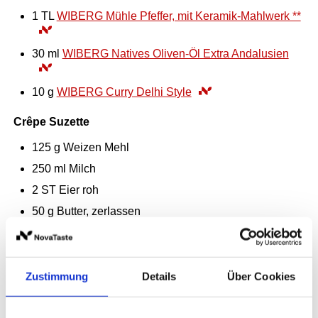
1
TL
WIBERG Mühle Pfeffer, mit Keramik-Mahlwerk **
30
ml
WIBERG Natives Oliven-Öl Extra Andalusien
10
g
WIBERG Curry Delhi Style
Crêpe Suzette
125
g
Weizen Mehl
250
ml
Milch
2
ST
Eier roh
50
g
Butter, zerlassen
40
ml
WIBERG Natives Oliven-Öl Extra Andalusien
1
Msp.
WIBERG Ursalz pur fein
Zustimmung
Details
Über Cookies
Chutney Orange-Mango