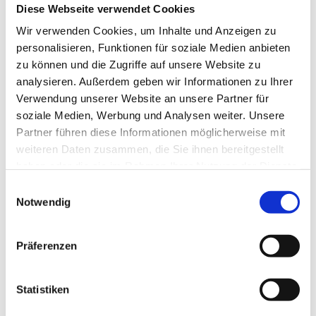
100
ml
Kalbfond
Diese Webseite verwendet Cookies
500
g
Orangenfilets
Wir verwenden Cookies, um Inhalte und Anzeigen zu
personalisieren, Funktionen für soziale Medien anbieten
300
g
WIBERG Chutney Orange-Mango
zu können und die Zugriffe auf unsere Website zu
1
EL
WIBERG Curry Delhi Style
analysieren. Außerdem geben wir Informationen zu Ihrer
Verwendung unserer Website an unsere Partner für
Garnitur
soziale Medien, Werbung und Analysen weiter. Unsere
30
ST
Esskastanie, glaciert
Partner führen diese Informationen möglicherweise mit
weiteren Daten zusammen, die Sie ihnen bereitgestellt
10
ST
gelbe Baby-Melanzani
haben oder die sie im Rahmen Ihrer Nutzung der Dienste
10
ST
Erbsenschote, in Streifen geschnitten sautiert
gesammelt haben.
Einwilligungsauswahl
Notwendig
Präferenzen
Zubereitung
Statistiken
Ente à la Orange