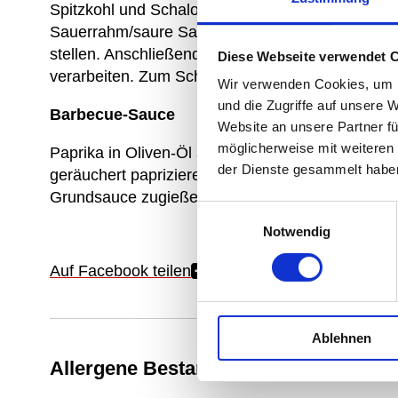
Spitzkohl und Schalotten in Oliven-Öl anbraten,
Sauerrahm/saure Sahne sowie Parmesan zugeben,
stellen. Anschließend den Nudelteig dünn ausrolle
Diese Webseite verwendet 
verarbeiten. Zum Schluss in Salzwasser kochen 
Wir verwenden Cookies, um I
und die Zugriffe auf unsere 
Barbecue-Sauce
Website an unsere Partner fü
möglicherweise mit weiteren
Paprika in Oliven-Öl sautieren, braunen Zucker z
der Dienste gesammelt habe
geräuchert paprizieren, mit etwas Rotwein Bals
Grundsauce zugießen und etwas einkochen.
Einwilligungsauswahl
Notwendig
Auf Facebook teilen
Ablehnen
Allergene Bestandteile