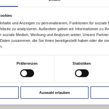
 Vital-Gemüse-Bouillon zugießen und einkochen.
 kräftig mit Schweins-Knuspri würzen und kühl
n und mit der Spitzkohl-Fülle zu Ravioli
Cookies
und in brauner Butter und Thymian schwenken.
nhalte und Anzeigen zu personalisieren, Funktionen für soziale
Website zu analysieren. Außerdem geben wir Informationen zu I
r soziale Medien, Werbung und Analysen weiter. Unsere Partner
 Daten zusammen, die Sie ihnen bereitgestellt haben oder die s
ugeben und leicht karamellisieren. Mit Paprika
n.
am-Essig ablöschen, Wasser und Braune
Präferenzen
Statistiken
Auswahl erlauben