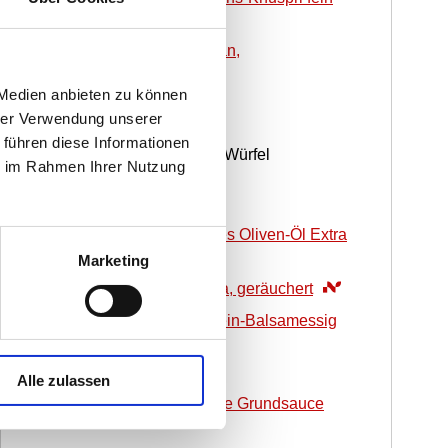
1
EL
WIBERG Thymian,
gefriergetrocknet
 Medien anbieten zu können
Barbecue-Sauce
hrer Verwendung unserer
 führen diese Informationen
300
g
rote Paprika, in Würfel
ie im Rahmen Ihrer Nutzung
geschnitten
30
g
Brauner Zucker
40
ml
WIBERG Natives Oliven-Öl Extra
Peloponnes
Marketing
1
EL
WIBERG Paprika, geräuchert
40
ml
WIBERG Rotwein-Balsamessig
200
ml
Wasser
Alle zulassen
40
ml
WIBERG Braune Grundsauce