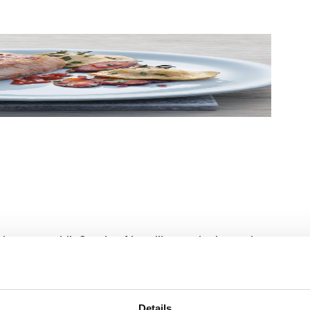
lzen. Anschließend saftig grillen und mit Steak-
Details