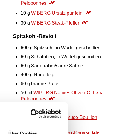
Peloponnes
10
g
WIBERG Ursalz pur fein
30
g
WIBERG Steak-Pfeffer
Spitzkohl-Ravioli
600
g
Spitzkohl, in Würfel geschnitten
60
g
Schalotten, in Würfel geschnitten
60
g
Sauerrahm/saure Sahne
400
g
Nudelteig
60
g
braune Butter
50
ml
WIBERG Natives Oliven-Öl Extra
Peloponnes
300
ml
Wasser
8
g
WIBERG Vital-Gemüse-Bouillon
15
g
WIBERG Schweins-Knuspri fein
Über Cookies