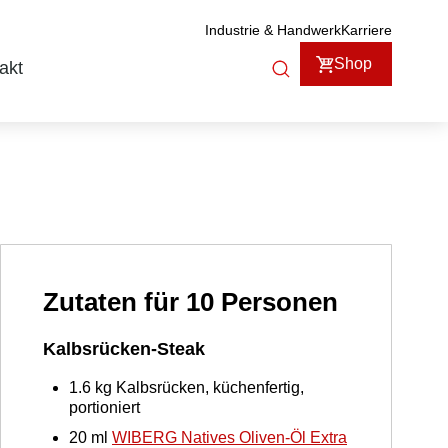
Industrie & Handwerk
Karriere
Shop
akt
Zutaten für 10 Personen
Kalbsrücken-Steak
1.6
kg
Kalbsrücken, küchenfertig,
portioniert
20
ml
WIBERG Natives Oliven-Öl Extra